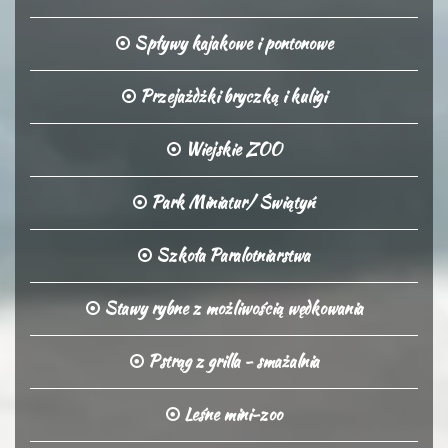
Spływy kajakowe i pontonowe
Przejażdżki bryczką i kuligi
Wiejskie ZOO
Park Miniatur/ Świątyń
Szkoła Paralotniarstwa
Stawy rybne z możliwością wędkowania
Pstrąg z grilla - smażalnia
Leśne mini-zoo