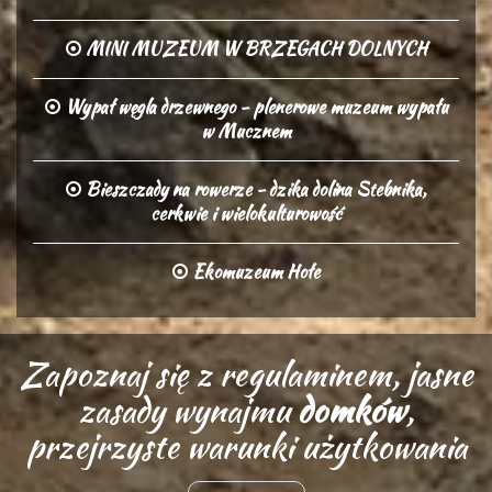
MINI MUZEUM W BRZEGACH DOLNYCH
Wypał węgla drzewnego - plenerowe muzeum wypału
w Mucznem
Bieszczady na rowerze - dzika dolina Stebnika,
cerkwie i wielokulturowość
Ekomuzeum Hołe
Zapoznaj się z regulaminem, jasne
zasady wynajmu
domków
,
przejrzyste warunki użytkowania