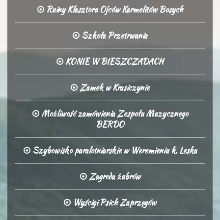
Ruiny Klasztoru Ojców Karmelitów Bosych
Szkoła Przetrwania
KONIE W BIESZCZADACH
Zamek w Krasiczynie
Możliwość zamówienia Zespołu Muzycznego
BERDO
Szybowisko paralotniarskie w Weremieniu k. Leska
Zagroda żubrów
Wyścigi Psich Zaprzęgów