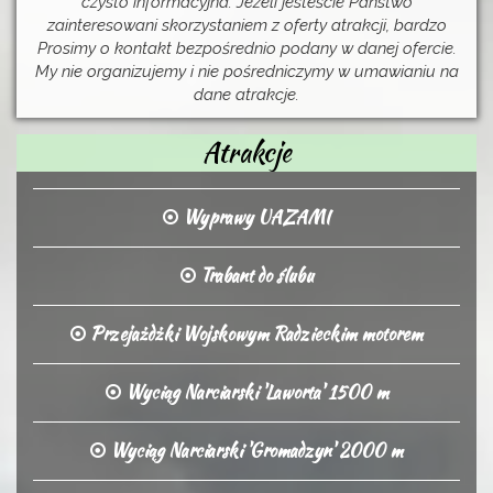
czysto informacyjna. Jeżeli jesteście Państwo
zainteresowani skorzystaniem z oferty atrakcji, bardzo
Prosimy o kontakt bezpośrednio podany w danej ofercie.
My nie organizujemy i nie pośredniczymy w umawianiu na
dane atrakcje.
Atrakcje
Wyprawy UAZAMI
Trabant do ślubu
Przejażdżki Wojskowym Radzieckim motorem
Wyciąg Narciarski 'Laworta' 1500 m
Wyciąg Narciarski 'Gromadzyn' 2000 m