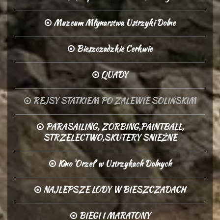
Muzeum Młynarstwa Ustrzyki Dolne
Bieszczadzkie Cerkwie
QUADY
REJSY STATKIEM PO ZALEWIE SOLIŃSKIM
PARASAILING, ZORBING,PAINTBALL,
STRZELECTWO,SKUTERY SNIEŻNE
Kino 'Orzeł' w Ustrzykach Dolnych
NAJLEPSZE LODY W BIESZCZADACH
BIEGI I MARATONY