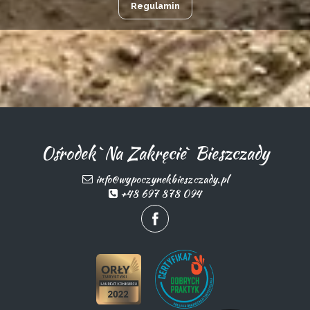
Regulamin
Ośrodek `Na Zakręcie` Bieszczady
info@wypoczynekbieszczady.pl
+48 697 878 094