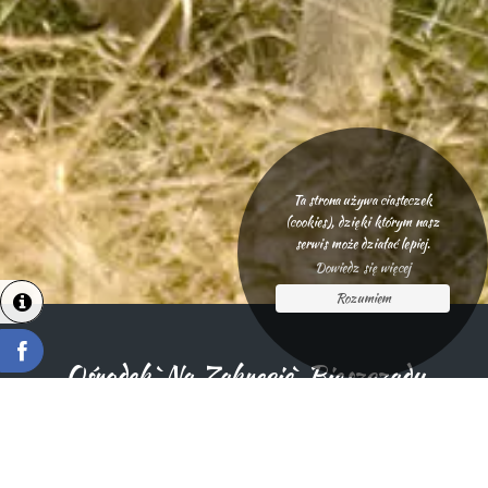
Ta strona używa ciasteczek
(cookies), dzięki którym nasz
serwis może działać lepiej.
Dowiedz się więcej
Rozumiem
Ośrodek `Na Zakręcie` Bieszczady
info@wypoczynekbieszczady.pl
+48 697 878 094