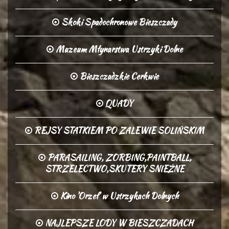
Skoki Spadochronowe Bieszczady
Muzeum Młynarstwa Ustrzyki Dolne
Bieszczadzkie Cerkwie
QUADY
REJSY STATKIEM PO ZALEWIE SOLIŃSKIM
PARASAILING, ZORBING,PAINTBALL,
STRZELECTWO,SKUTERY SNIEŻNE
Kino 'Orzeł' w Ustrzykach Dolnych
NAJLEPSZE LODY W BIESZCZADACH