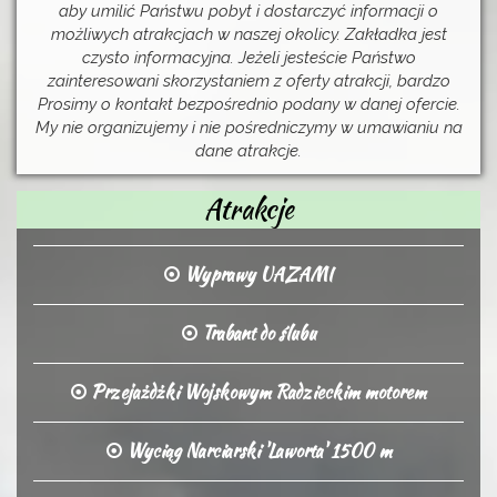
aby umilić Państwu pobyt i dostarczyć informacji o
możliwych atrakcjach w naszej okolicy. Zakładka jest
czysto informacyjna. Jeżeli jesteście Państwo
zainteresowani skorzystaniem z oferty atrakcji, bardzo
Prosimy o kontakt bezpośrednio podany w danej ofercie.
My nie organizujemy i nie pośredniczymy w umawianiu na
dane atrakcje.
Atrakcje
Wyprawy UAZAMI
Trabant do ślubu
Przejażdżki Wojskowym Radzieckim motorem
Wyciąg Narciarski 'Laworta' 1500 m