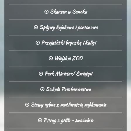
Skansen w Sanoku
Spływy kajakowe i pontonowe
Przejażdżki bryczką i kuligi
Wiejskie ZOO
Park Miniatur/ Świątyń
Szkoła Paralotniarstwa
Stawy rybne z możliwością wędkowania
Pstrąg z grilla - smażalnia