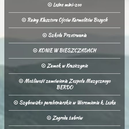
Leśne mini-zoo
Ruiny Klasztoru Ojców Karmelitów Bosych
Szkoła Przetrwania
KONIE W BIESZCZADACH
Zamek w Krasiczynie
Możliwość zamówienia Zespołu Muzycznego
BERDO
Szybowisko paralotniarskie w Weremieniu k. Leska
Zagroda żubrów