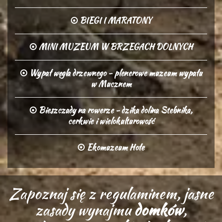
BIEGI I MARATONY
MINI MUZEUM W BRZEGACH DOLNYCH
Wypał węgla drzewnego - plenerowe muzeum wypału
w Mucznem
Bieszczady na rowerze - dzika dolina Stebnika,
cerkwie i wielokulturowość
Ekomuzeum Hołe
Zapoznaj się z regulaminem, jasne
zasady wynajmu
domków
,