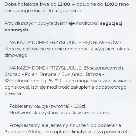
Doba hotelowa trwa od
13:00
w południe do
10:00
rano
następnego dnia / Do uzgodnienia.
Przy dłuższych pobytach istnieje możliwość
negocjacji
cenowych.
NA KAŻDY DOMEK PRZYSŁUGUJE PIĘĆ ROWERÓW -
które są całkowicie w cenie noclegów . Z wyjątkiem okresu
zimowego .
NA KAŻDY DOMEK PRZYSŁUGUJE: 25 sezonowanych
Szczap - Polan Drewna / Buk ,Grab , Brzoza - (
Wilgotność poniżej 25 % ) , które mogą być użyte w wiacie
ogniskowej. Istnieje możliwość zakupienia dodatkowego
drewna.
Pobieramy kaucje (zwrotna) - 100zl.
Możliwość skorzystania z pralki w cenie domku
Przepraszamy, ale jesteśmy zmuszeni do pobierania
2zl/osobę/dobę, jako opłatę klimatyczna (za powietrze) :(