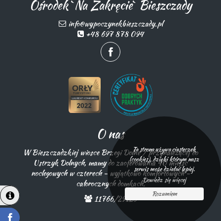
Ośrodek `Na Zakręcie` Bieszczady
info@wypoczynekbieszczady.pl
+48 697 878 094
O nas
Ta strona używa ciasteczek
W Bieszczadzkiej wiosce Brzegi Dolne / przynależącej do
(cookies), dzięki którym nasz
Ustrzyk Dolnych, mamy do zaoferowania 40 miejsc
serwis może działać lepiej.
noclegowych w czterech - wyjątkowo komfortowych -
Dowiedz się więcej
całorocznych domkach.
Rozumiem
11766/29126