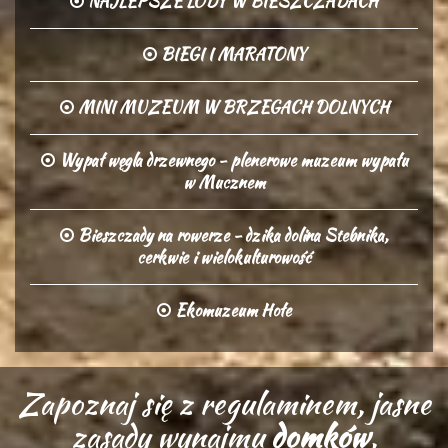
NAJLEPSZE LODY W BIESZCZADACH
BIEGI I MARATONY
MINI MUZEUM W BRZEGACH DOLNYCH
Wypał węgla drzewnego - plenerowe muzeum wypału
w Mucznem
Bieszczady na rowerze - dzika dolina Stebnika,
cerkwie i wielokulturowość
Ekomuzeum Hołe
Zapoznaj się z regulaminem, jasne
zasady wynajmu
domków
,