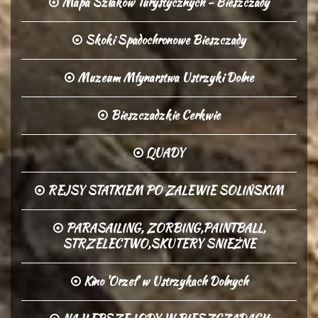
Mapa Szlakow Turystycznych - Bieszczady
Skoki Spadochronowe Bieszczady
Muzeum Młynarstwa Ustrzyki Dolne
Bieszczadzkie Cerkwie
QUADY
REJSY STATKIEM PO ZALEWIE SOLIŃSKIM
PARASAILING, ZORBING,PAINTBALL,
STRZELECTWO,SKUTERY SNIEŻNE
Kino 'Orzeł' w Ustrzykach Dolnych