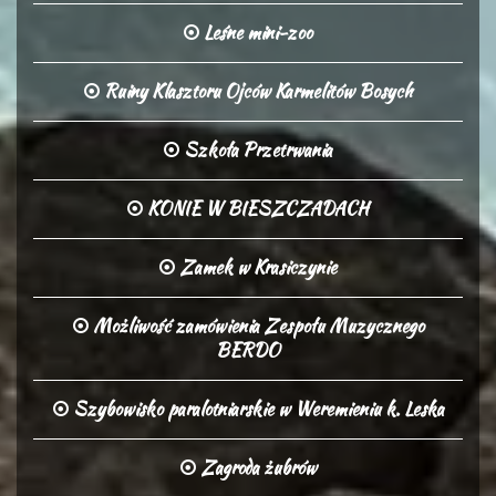
Leśne mini-zoo
Ruiny Klasztoru Ojców Karmelitów Bosych
Szkoła Przetrwania
KONIE W BIESZCZADACH
Zamek w Krasiczynie
Możliwość zamówienia Zespołu Muzycznego
BERDO
Szybowisko paralotniarskie w Weremieniu k. Leska
Zagroda żubrów