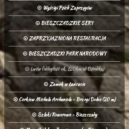
Wyścigi Psich Zaprzęgów
BIESZCZADZKIE SERY
ZAPRZYJAZNIONA RESTAURACJA
BIESZCZADZKI PARK NARODOWY
Lwów (odległość ok. 120km od Ośrodka)
Zamek w Łańcucie
Cerkiew Michala Archaniola - Brzegi Dolne (20 m)
Szlaki Rowerowe - Bieszczady