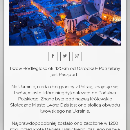
Lwów -(odległość ok. 120km od Ośrodka)- Potrzebny
jest Paszport .
Na Ukrainie, niedaleko granicy z Polską, znajduje się
Lwów, miasto, które niegdyś należało do Państwa
Polskiego. Znane było pod nazwą Królewskie
Stołeczne Miasto Lwów. Dziś jest ono stolicą obwodu
lwowskiego na Ukrainie.
Najprawdopodobniej zostało ono założone w 1250
roku przez króla Daniela I Halickiego, zaś jego nazwa