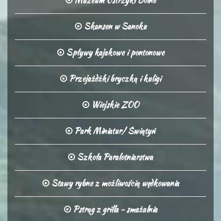
Muzeum Ustrzyki Dolne
Skansen w Sanoku
Spływy kajakowe i pontonowe
Przejażdżki bryczką i kuligi
Wiejskie ZOO
Park Miniatur/ Świątyń
Szkoła Paralotniarstwa
Stawy rybne z możliwością wędkowania
Pstrąg z grilla - smażalnia