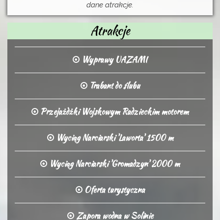
dane atrakcje.
Atrakcje
Wyprawy UAZAMI
Trabant do ślubu
Przejażdżki Wojskowym Radzieckim motorem
Wyciąg Narciarski 'Laworta' 1500 m
Wyciąg Narciarski 'Gromadzyn' 2000 m
Oferta turystyczna
Zapora wodna w Solinie