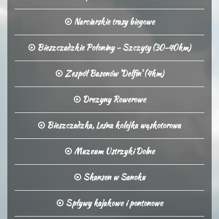
Narciarskie trasy biegowe
Bieszczadzkie Połoniny - Szczyty (30-40km)
Zespół Basenów 'Delfin' (4km)
Drezyny Rowerowe
Bieszczadzka, Leśna kolejka wąskotorowa
Muzeum Ustrzyki Dolne
Skansen w Sanoku
Spływy kajakowe i pontonowe