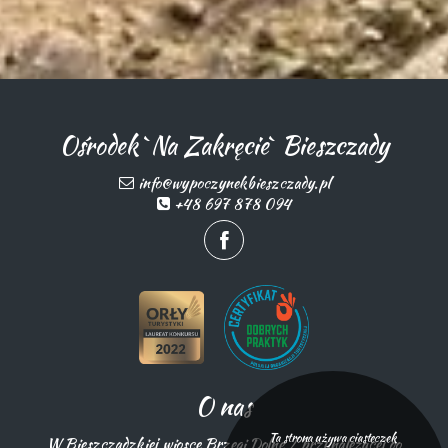
Ośrodek `Na Zakręcie` Bieszczady
info@wypoczynekbieszczady.pl
+48 697 878 094
O nas
Ta strona używa ciasteczek
W Bieszczadzkiej wiosce Brzegi Dolne / przynależącej do