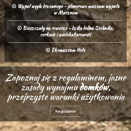
Wypał węgla drzewnego - plenerowe muzeum wypału
w Mucznem
Bieszczady na rowerze - dzika dolina Stebnika,
cerkwie i wielokulturowość
Ekomuzeum Hołe
Zapoznaj się z regulaminem, jasne
zasady wynajmu
domków
,
przejrzyste warunki użytkowania
Regulamin