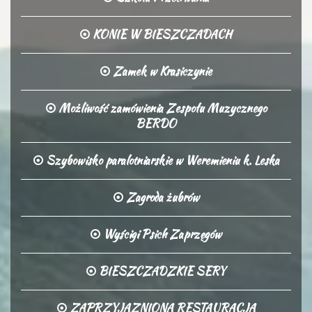
KONIE W BIESZCZADACH
Zamek w Krasiczynie
Możliwość zamówienia Zespołu Muzycznego
BERDO
Szybowisko paralotniarskie w Weremieniu k. Leska
Zagroda żubrów
Wyścigi Psich Zaprzęgów
BIESZCZADZKIE SERY
ZAPRZYJAZNIONA RESTAURACJA