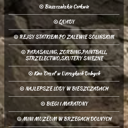
Bieszczadzkie Cerkwie
QUADY
REJSY STATKIEM PO ZALEWIE SOLIŃSKIM
PARASAILING, ZORBING,PAINTBALL,
STRZELECTWO,SKUTERY SNIEŻNE
Kino 'Orzeł' w Ustrzykach Dolnych
NAJLEPSZE LODY W BIESZCZADACH
BIEGI I MARATONY
MINI MUZEUM W BRZEGACH DOLNYCH