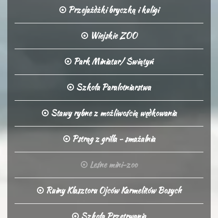
Przejażdżki bryczką i kuligi
Wiejskie ZOO
Park Miniatur/ Świątyń
Szkoła Paralotniarstwa
Stawy rybne z możliwością wędkowania
Pstrąg z grilla - smażalnia
Leśne mini-zoo
Ruiny Klasztoru Ojców Karmelitów Bosych
Szkoła Przetrwania