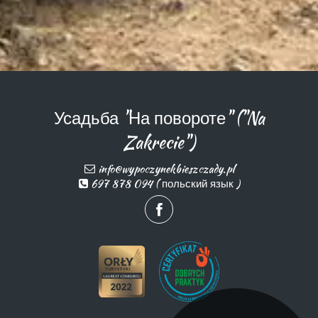
Усадьба "На повороте" ("Na
Zakrecie")
info@wypoczynekbieszczady.pl
697 878 094 ( польский язык )