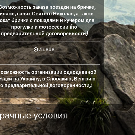
озможность заказа поездки на бричке,
ипаже, санях Святого Николая, а также
окат брички с лошадями и кучером для
прогулки и фотосессии (по
предварительной договоренности)
Львов
озможность организации однодневной
ездки на Украину, в Словакию, Венгрию
по предварительной договоренности).
зрачные условия