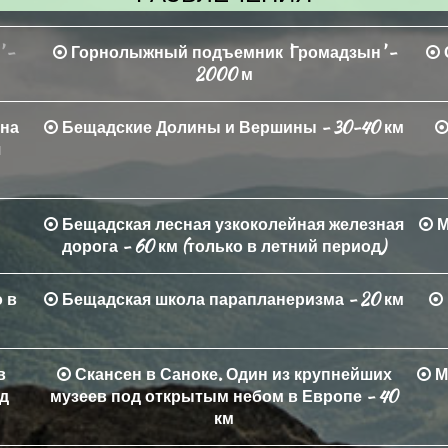
 -
Горнолыжный подъемник 'Громадзын' -
2000 м
 на
Бещадские Долины и Вершины - 30-40 км
я
Бещадская лесная узкоколейная железная
М
дорога - 60 км (только в летний период)
 в
Бещадская школа парапланеризма - 20 км
в
Скансен в Саноке. Один из крупнейших
М
ад
музеев под открытым небом в Европе - 40
км