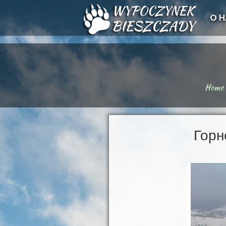
О Н
Home
Горн