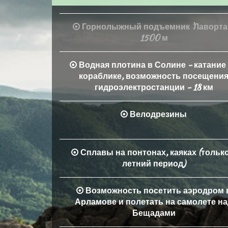
Горнолыжный подъемник 'Лаворта'
1500 м
Водная плотина в Солине - катание
кораблике, возможность посещени
гидроэлектростанции - 18 км
Велодрезины
Сплавы на понтонах, каяках (только
летний период)
Возможность посетить аэродром 
Арламове и полетать на самолете н
Бещадами