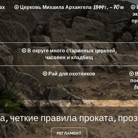
ах
Церковь Михаила Архангела 1844 г. - 70 м
В
эк
пр
В округе много старинных церквей,
часовен и кладбищ
Рай для охотников
В
по
(
а, четкие правила проката, про
РЕГЛАМЕНТ