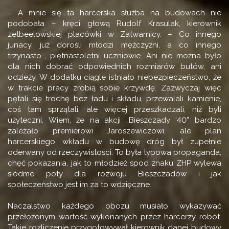
– A mnie się ta harcerska służba na budowach nie
podobała – kręci głową Rudolf Krasulak, kierownik
zetbeelowskiej placówki w Zatwarnicy. – Co innego
junacy, już dorośli młodzi mężczyźni, a co innego
trzynasto-, piętnastoletni uczniowie. Ani nie można było
dla nich dobrać odpowiednich rozmiarów butów, ani
odzieży. W dodatku ciągle istniało niebezpieczeństwo, że
w trakcie pracy zrobią sobie krzywdę. Zazwyczaj więc
pętali się trochę bez ładu i składu, przewalali kamienie,
coś tam sprzątali, ale więcej przeszkadzali, niż byli
użyteczni. Wiem, że na akcji „Bieszczady ‘40” bardzo
zależało premierowi Jaroszewiczowi, ale plan
harcerskiego wkładu w budowę dróg był zupełnie
oderwany od rzeczywistości. To była typowa propaganda,
chęć pokazania, jak to młodzież spod znaku ZHP wylewa
siódme poty dla rozwoju Bieszczadów i jak
społeczeństwo jest im za to wdzięczne.
Naczalstwo każdego obozu musiało wykazywać
przełożonym wartość wykonanych przez harcerzy robót.
Takie rozliczenie przygotowywał kierownik danej budowy