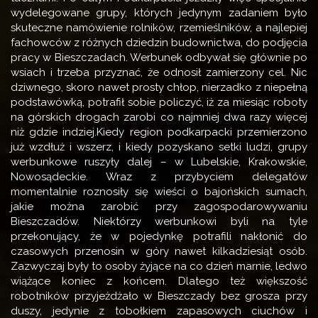
wydelegowane grupy, których jedynym zadaniem było
skuteczne namówienie rolników, rzemieślników, a najlepiej
fachowców z różnych dziedzin budownictwa, do podjęcia
pracy w Bieszczadach. Werbunek odbywał się głównie po
wsiach i trzeba przyznać, że odnosił zamierzony cel. Nic
dziwnego, skoro nawet prosty chłop, nierzadko z niepełną
podstawówką, potrafił sobie policzyć, iż za miesiąc roboty
na górskich drogach zarobi co najmniej dwa razy więcej
niż gdzie indziej.Kiedy region podkarpacki przemierzono
już wzdłuż i wszerz, i kiedy pozyskano setki ludzi, grupy
werbunkowe ruszyły dalej – w Lubelskie, Krakowskie,
Nowosądeckie. Wraz z przybyciem delegatów
momentalnie roznosiły się wieści o bajońskich sumach,
jakie można zarobić przy zagospodarowywaniu
Bieszczadów. Niektórzy werbunkowi byli na tyle
przekonujący, że w pojedynkę potrafili nakłonić do
czasowych przenosin w góry nawet kilkadziesiąt osób.
Zazwyczaj były to osoby żyjące na co dzień marnie, ledwo
wiążące koniec z końcem. Dlatego też większość
robotników przyjeżdżało w Bieszczady bez grosza przy
duszy, jedynie z tobołkiem zapasowych ciuchów i