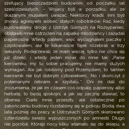
szefujący bieszczadzkim budowom od początku lat
sześćdziesiątych. – Wojacy byli w porządku, ale ze
skazanymi musiałem uważać. Niektórzy kradli, inni byli
znowu agresywni wobec stałych robotników. Raz, kiedy
budowaliśmy drogę z Ustrzyk Górnych na Rozsypaniec,
obstawili mnie ostrzyżeni na zapałkę młodzieńcy i zażądali
papierosów. Wtedy paliłem, więc wyciągnąłem paczkę i
częstowałem, ale te kilkanaście fajek rozebrali w trzy
sekundy. Podejrzewali, że mam więcej, tylko nie chcę się
już dzielić, i wtedy jeden mówi do mnie tak: „Panie
kierowniku, my tu sobie pracujemy, nie mamy dużych
wymagań. Ale jak robiliśmy pod Przemyślem, to tamten
kierownik nie był dobrym człowiekiem… No i skończył z
połamanymi żebrami w szpitalu…”. Oni mi dali do
zrozumienia, że jak im czasem coś odpalę, papierosy albo
herbatę, to będą spokojni, a jak się zacznę stawiać, to
oberwę. Ciarki mnie przeszły, ale ostatecznie po
zakończeniu budowy rozstaliśmy się w pokoju. Bodaj dwa
lata później do pracy w Ustrzykach Górnych skierowano
czterdziestu świeżo wypuszczonych po amnestii. Długo
nie porobili. Którejś nocy kilku włamało się do sklepu, a