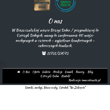
O nas
W Bieszczadzkiej wiosce Brzegi Dolne / przynależącej do
Ustrzyk Dolnych, mamy do zaoferowania 40 miejsc
noclegowych w czterech - wyjątkowo komfortowych -
całorocznych domkach.
11731/29073
O Nas
Oferta
Galeria
Atrakcje
Cennik
Rowery
Blog
Ustrzyki Dolne
Kontakt
Realizacja: innovationsite.pl
Domki, noclegi, Bieszczady, Ośrodek "Na Zakręcie"