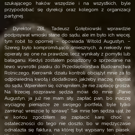
szukającego haków wszędzie i na wszystkich, byle
przypodobać się dyrekcji oraz kolegom z organizacji
partyjnej.
– Dyrektor ZBL Tadeusz Gołębiowski wprawdzie
podpisywał wnioski słane do sądu, ale im było ich więcej,
tym robił to oporniej – opowiada Witold Augustyn. –
Szereg było kompromitująco śmiesznych, a niekiedy nie
opierały się one na prawdzie, lecz wynikały z pomyłki lub
bałaganu. Kiedyś zostałem posądzony o sprzedanie na
lewo wywrotki piasku do Przedsiębiorstwa Budownictwa
Rolniczego. Kierownik działu kontroli obciążył mnie za to
odpowiednią kwotą i dodatkowo, jakżeby inaczej, napisał
do sądu. Wpieniłem się, oznajmiłem, że nie zapłacę grosza.
Na trzeciej rozprawie sędzia mówi do mnie: „Panie
Augustyn, ja już nie mam siły, zapłać pan, bo inaczej
wyciągnę pieniądze ze swojego portfela, byle tylko
zamknąć wreszcie tę sprawę”. Tak mnie ten sędzia ujął, że
w końcu zgodziłem się zapłacić karę, choć w
ostateczności do tego nie doszło, bo w międzyczasie
odnalazła się faktura, na której był wypisany ten piasek.