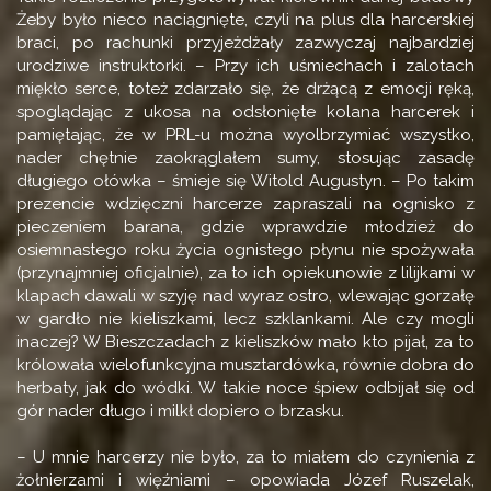
Żeby było nieco naciągnięte, czyli na plus dla harcerskiej
braci, po rachunki przyjeżdżały zazwyczaj najbardziej
urodziwe instruktorki. – Przy ich uśmiechach i zalotach
miękło serce, toteż zdarzało się, że drżącą z emocji ręką,
spoglądając z ukosa na odsłonięte kolana harcerek i
pamiętając, że w PRL-u można wyolbrzymiać wszystko,
nader chętnie zaokrąglałem sumy, stosując zasadę
długiego ołówka – śmieje się Witold Augustyn. – Po takim
prezencie wdzięczni harcerze zapraszali na ognisko z
pieczeniem barana, gdzie wprawdzie młodzież do
osiemnastego roku życia ognistego płynu nie spożywała
(przynajmniej oficjalnie), za to ich opiekunowie z lilijkami w
klapach dawali w szyję nad wyraz ostro, wlewając gorzałę
w gardło nie kieliszkami, lecz szklankami. Ale czy mogli
inaczej? W Bieszczadach z kieliszków mało kto pijał, za to
królowała wielofunkcyjna musztardówka, równie dobra do
herbaty, jak do wódki. W takie noce śpiew odbijał się od
gór nader długo i milkł dopiero o brzasku.
– U mnie harcerzy nie było, za to miałem do czynienia z
żołnierzami i więźniami – opowiada Józef Ruszelak,