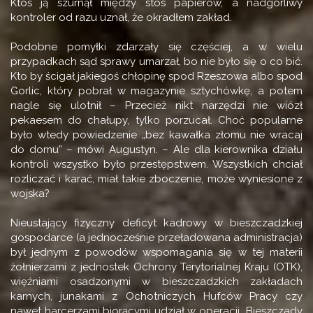
Ktoś ją szurnął między stos papierów, a nadgorliwy
kontroler od razu uznał, że okradłem zakład.
Podobne pomyłki zdarzały się częściej, a w wielu
przypadkach sąd sprawy umarzał, bo nie było się o co bić.
Kto by ścigał jakiegoś chłopinę spod Rzeszowa albo spod
Gorlic, który pobrał w magazynie sztychówkę, a potem
nagle się ulotnił – Przecież nikt narzędzi nie wiózł
pekaesem do chałupy, tylko porzucał. Choć popularne
było wtedy powiedzenie „bez kawałka złomu nie wracaj
do domu” – mówi Augustyn. – Ale dla kierownika działu
kontroli wszystko było przestępstwem. Wszystkich chciał
rozliczać i karać, miał takie zboczenie, może wyniesione z
wojska?
Nieustający fizyczny deficyt kadrowy w bieszczadzkiej
gospodarce (a jednocześnie przeładowana administracja)
był jednym z powodów wspomagania się w tej materii
żołnierzami z jednostek Ochrony Terytorialnej Kraju (OTK),
więźniami osadzonymi w bieszczadzkich zakładach
karnych, junakami z Ochotniczych Hufców Pracy czy
nawet harcerzami biorącymi udział w operacji „Bieszczady