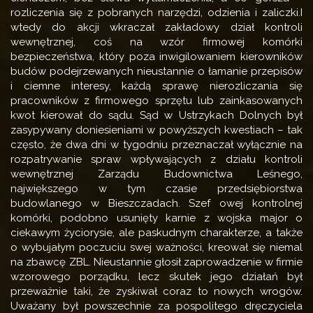
rozliczenia się z pobranych narzędzi, odzienia i zaliczki.I
wtedy do akcji wkraczał zakładowy dział kontroli
wewnętrznej, coś na wzór firmowej komórki
bezpieczeństwa, który poza inwigilowaniem kierowników
budów podejrzewanych nieustannie o łamanie przepisów
i ciemne interesy, każdą sprawę nierozliczania się
pracowników z firmowego sprzętu lub zainkasowanych
kwot kierował do sądu. Sąd w Ustrzykach Dolnych był
zasypywany doniesieniami w powyższych kwestiach – tak
często, że dwa dni w tygodniu przeznaczał wyłącznie na
rozpatrywanie spraw wpływających z działu kontroli
wewnętrznej Zarządu Budownictwa Leśnego,
największego w tym czasie przedsiębiorstwa
budowlanego w Bieszczadach. Szef owej kontrolnej
komórki, podobno usunięty karnie z wojska major o
ciekawym życiorysie, ale paskudnym charakterze, a także
o wybujałym poczuciu swej ważności, kreował się niemal
na zbawcę ZBL. Nieustannie głosił zaprowadzenie w firmie
wzorowego porządku, lecz skutek jego działań był
przeważnie taki, że zyskiwał coraz to nowych wrogów.
Uważany był powszechnie za pospolitego dręczyciela