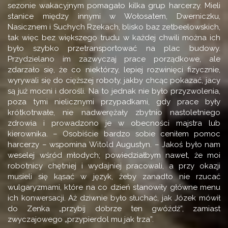
sezonie wakacyjnym pomagało kilka grup harcerzy. Mieli
stanice między innymi w Wołosatem, Dwerniczku,
Nasicznem i Suchych Rzekach, blisko baz zetbeelowskich,
tak więc bez większego trudu w każdej chwili można ich
było szybko przetransportować na plac budowy.
Przydzielano im zazwyczaj prace porządkowe, ale
zdarzało się, że co niektórzy, lepiej rozwinięci fizycznie,
wyrywali się do cięższej roboty, jakby chcąc pokazać, jacy
są już mocni i dorośli. Na to jednak nie było przyzwolenia,
poza tymi nielicznymi przypadkami, gdy prace były
krótkotrwałe, nie nadwerężały zbytnio nastoletniego
zdrowia i prowadzono je w obecności majstra lub
kierownika. – Osobiście bardzo sobie ceniłem pomoc
harcerzy – wspomina Witold Augustyn. – Jakoś było nam
weselej wśród młodych; powiedziałbym nawet, że moi
robotnicy chętniej i wydajniej pracowali, a przy okazji
musieli się kąsać w język, żeby zanadto nie rzucać
wulgaryzmami, które na co dzień stanowiły główne menu
ich konwersacji. Aż dziwnie było słuchać, jak Józek mówił
do Zenka „przybij dobrze ten gwóźdź”, zamiast
zwyczajowego „przypierdol mu jak trza”.