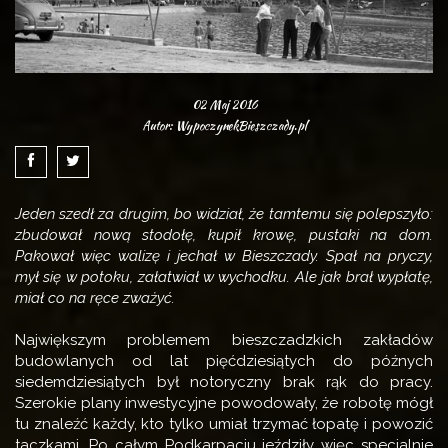
02 Maj 2016
Autor: WypoczynekBieszczady.pl
Jeden szedł za drugim, bo widział, że tamtemu się polepszyło:
zbudował nową stodołę, kupił krowę, pustaki na dom.
Pakował więc walizę i jechał w Bieszczady. Spał na pryczy,
mył się w potoku, załatwiał w wychodku. Ale jak brał wypłatę,
miał co na ręce zważyć.
Największym problemem bieszczadzkich zakładów
budowlanych od lat pięćdziesiątych do późnych
siedemdziesiątych był notoryczny brak rąk do pracy.
Szerokie plany inwestycyjne powodowały, że robotę mógł
tu znaleźć każdy, kto tylko umiał trzymać łopatę i powozić
taczkami. Po całym Podkarpaciu jeździły więc specjalnie