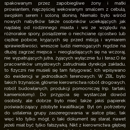
spakowanym przez zapobiegliwe żony i matki
prowiantem, najczęściej wekowanym smalcem z cebulą,
swojskim serem i soloną słoniną. Niemało było wśród
nowych nabytków także osobników uciekających jak
najdalej od rodzinnego miasta i wsi ze względu na
różnorakie spory, posądzenie o niechciane ojcostwo lub
ciężkie pobicie, kryjących się przed milicją i wymiarem
sprawiedliwości, wreszcie ludzi niemogących nigdzie na
dłużej zagrzać miejsca – nieoglądających się na wczoraj,
nie wypatrujących jutra, żyjących wyłącznie tu i teraz.O ile
pracowników umysłowych zatrudniała dyrekcja zakładu,
to fizyczni nie musieli się tam fatygować. Ich wpisywano
do ewidencji w jednostkach terenowych. W ZBL było
takich trzynaście, głównie kierownictwa robót drogowych,
robót budowlanych, produkcji pomocniczej (np. tartaki,
kamieniołomy). Do przyjęcia się wystarczał dowód
osobisty, ale dobrze było mieć także jakiś papierek
poświadczający zdobyte kwalifikacje. Był on potrzebny
do ustalenia grupy zaszeregowania w siatce płac, tak
więc kto tylko mógł, o taki dokument się starał, nawet
jeżeli miał być tylko fałszywką. Nikt z kierownictwa głębiej