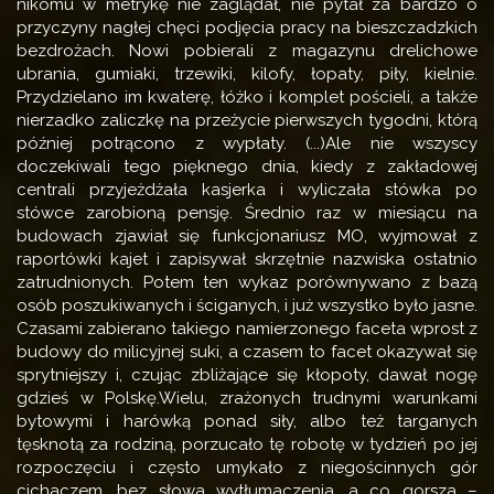
nikomu w metrykę nie zaglądał, nie pytał za bardzo o
przyczyny nagłej chęci podjęcia pracy na bieszczadzkich
bezdrożach. Nowi pobierali z magazynu drelichowe
ubrania, gumiaki, trzewiki, kilofy, łopaty, piły, kielnie.
Przydzielano im kwaterę, łóżko i komplet pościeli, a także
nierzadko zaliczkę na przeżycie pierwszych tygodni, którą
później potrącono z wypłaty. (...)Ale nie wszyscy
doczekiwali tego pięknego dnia, kiedy z zakładowej
centrali przyjeżdżała kasjerka i wyliczała stówka po
stówce zarobioną pensję. Średnio raz w miesiącu na
budowach zjawiał się funkcjonariusz MO, wyjmował z
raportówki kajet i zapisywał skrzętnie nazwiska ostatnio
zatrudnionych. Potem ten wykaz porównywano z bazą
osób poszukiwanych i ściganych, i już wszystko było jasne.
Czasami zabierano takiego namierzonego faceta wprost z
budowy do milicyjnej suki, a czasem to facet okazywał się
sprytniejszy i, czując zbliżające się kłopoty, dawał nogę
gdzieś w Polskę.Wielu, zrażonych trudnymi warunkami
bytowymi i harówką ponad siły, albo też targanych
tęsknotą za rodziną, porzucało tę robotę w tydzień po jej
rozpoczęciu i często umykało z niegościnnych gór
cichaczem, bez słowa wytłumaczenia, a co gorsza –