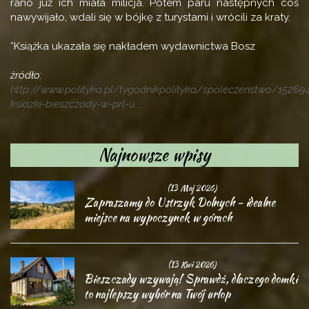
rano już ich miała milicja. Potem paru następnych coś
nawywijało, wdali się w bójkę z turystami i wrócili za kraty.
*Książka ukazała się nakładem wydawnictwa Bosz
żródło:
http://www.polityka.pl/tygodnikpolityka/spoleczenstwo/152694
ksiazki-bieszczady-w-prl-u....
Najnowsze wpisy
(13 Maj 2026)
Zapraszamy do Ustrzyk Dolnych - idealne
miejsce na wypoczynek w górach
(13 Kwi 2026)
Bieszczady wzywają! Sprawdź, dlaczego domki
to najlepszy wybór na Twój urlop