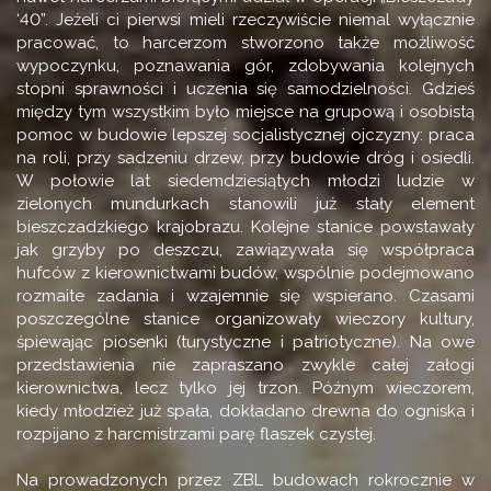
‘40”. Jeżeli ci pierwsi mieli rzeczywiście niemal wyłącznie
pracować, to harcerzom stworzono także możliwość
wypoczynku, poznawania gór, zdobywania kolejnych
stopni sprawności i uczenia się samodzielności. Gdzieś
między tym wszystkim było miejsce na grupową i osobistą
pomoc w budowie lepszej socjalistycznej ojczyzny: praca
na roli, przy sadzeniu drzew, przy budowie dróg i osiedli.
W połowie lat siedemdziesiątych młodzi ludzie w
zielonych mundurkach stanowili już stały element
bieszczadzkiego krajobrazu. Kolejne stanice powstawały
jak grzyby po deszczu, zawiązywała się współpraca
hufców z kierownictwami budów, wspólnie podejmowano
rozmaite zadania i wzajemnie się wspierano. Czasami
poszczególne stanice organizowały wieczory kultury,
śpiewając piosenki (turystyczne i patriotyczne). Na owe
przedstawienia nie zapraszano zwykle całej załogi
kierownictwa, lecz tylko jej trzon. Późnym wieczorem,
kiedy młodzież już spała, dokładano drewna do ogniska i
rozpijano z harcmistrzami parę flaszek czystej.
Na prowadzonych przez ZBL budowach rokrocznie w