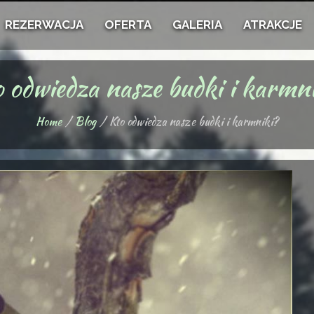
REZERWACJA
OFERTA
GALERIA
ATRAKCJE
 odwiedza nasze budki i karmn
Home
Blog
Kto odwiedza nasze budki i karmniki?