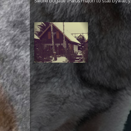
Sikorki bogatki (Parus major) to stali bywalcy.