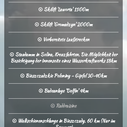
Skilift 'Laworta' 1500m
Skilift 'Gromadzyn' 2000m
Vorbereitete Laufstrecken
Staudamm in Solina, Kreuzfahrten. Die Möglichkeit der
Besichtigung der Innenseite eines Wasserkraftwerks 18km
Bieszczadzkie Poloniny – Gipfel 30-40km
Badeanlage 'Delfin' 4km
Raddraisine
Waldschienenschlange in Bieszczady. 60 km (Nur im