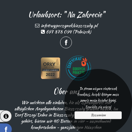
Urlaubsort: " Na Zakrecie"
info@wypoczynekbieszczady.pl
697 878 094 (Polnisch)
Ta strona używa ciasteczek
Über uns
(cookies), dzięki którym nasz
serwis może działać lepiej.
Wir möchten alle einladen, die als Sprungbrett von
Dowiedz się więcej
alltäglichen Angelegenheiten Bieszczady gewählt haben. Im
Dorf Brzegi Dolne in Bieszczady / das zu Ustrzyki Dolne
Rozumiem
gehört, bieten wir 40 Betten in vier – ausnehmend
komfortabelen - ganzjährigen Häuschen