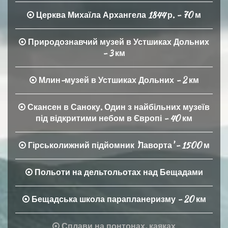
Церква Михаїла Архангела 1844 р. - 70 м
Природознавчий музей в Устшиках Дольних
- 3 км
Млин-музей в Устшиках Дольних - 2 км
Скансен в Саноку. Один з найбільних музеїв
під відкритими небом в Європі - 40 км
Гірськолижний підйомник 'Лаворта' - 1500 м
Польоти на дельтольотах над Бещадами
Бещадська школа парапланеризму - 20 км
Сплави на понтонах, каяках