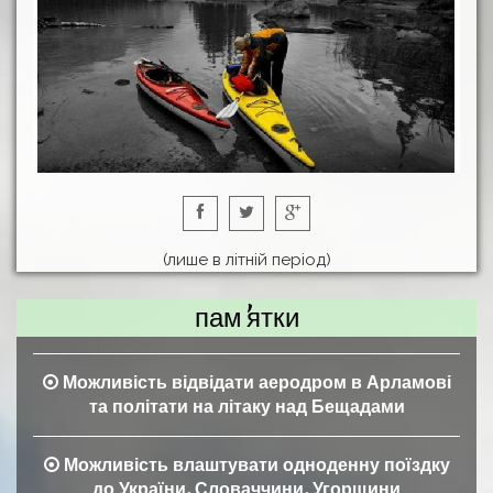
(лише в літній період)
пам'ятки
Можливість відвідати аеродром в Арламові
та політати на літаку над Бещадами
Можливість влаштувати одноденну поїздку
до України, Словаччини, Угорщини