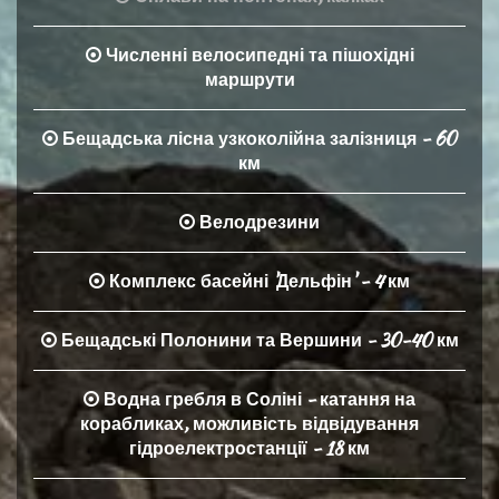
Численні велосипедні та пішохідні
маршрути
Бещадська лісна узкоколійна залізниця - 60
км
Велодрезини
Комплекс басейні 'Дельфін' - 4 км
Бещадські Полонини та Вершини - 30-40 км
Водна гребля в Соліні - катання на
корабликах, можливість відвідування
гідроелектростанції - 18 км