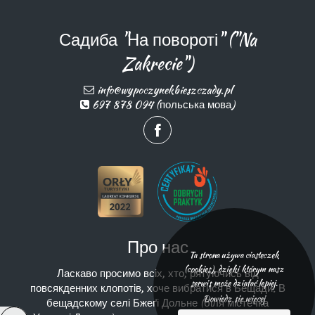
Садиба "На повороті" ("Na
Zakrecie")
info@wypoczynekbieszczady.pl
697 878 094 (польська мова)
Про нас
Ta strona używa ciasteczek
(cookies), dzięki którym nasz
Ласкаво просимо всіх, хто, рятуючись від
serwis może działać lepiej.
повсякденних клопотів, хоче вибратися в Бещади. В
Dowiedz się więcej
бещадскому селі Бжеґі Дольне (біля містечка