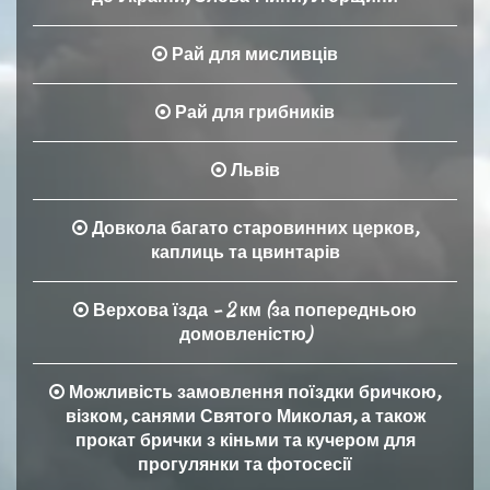
Рай для мисливців
Рай для грибників
Львів
Довкола багато старовинних церков,
каплиць та цвинтарів
Верхова їзда - 2 км (за попередньою
домовленістю)
Можливість замовлення поїздки бричкою,
візком, санями Святого Миколая, а також
прокат брички з кіньми та кучером для
прогулянки та фотосесії