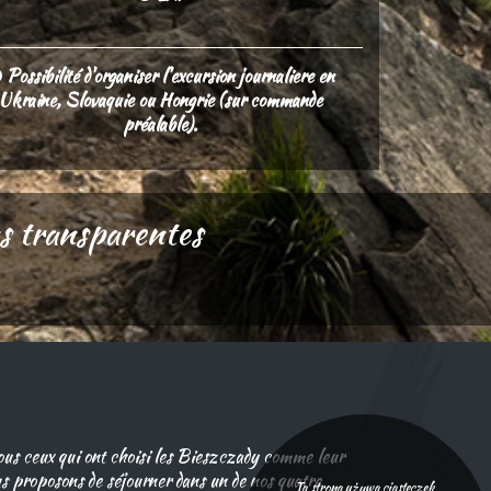
Possibilité d'organiser l'excursion journaliere en
Ukraine, Slovaquie ou Hongrie (sur commande
préalable).
ons transparentes
ous ceux qui ont choisi les Bieszczady comme leur
us proposons de séjourner dans un de nos quatre
Ta strona używa ciasteczek