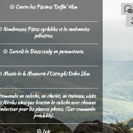
Centre des Piscines 'Delfin' 4km
A
Nombreuses Pistes cyclables et de randonnées
pédestres.
Survols de Bieszczady en paramoteurs.
Musée de la Meunerie d'Ustrzyki Dolne 2km
omenade en caleche, en chariot, en traîneau, visite
t Nicolas ainsi que location de caleche avec chevaux
onducteur pour les séances photos. (Sur commande
préalable).
Lviv