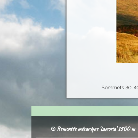
Sommets 30-40 k
Remontée mécanique 'Laworta' 1500 m