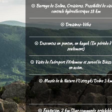
Barrage de Solina, Croisieres. Possibilité de visi
centrale hydroélectrique 18 km
Draisines-Vélos
Descentes en ponton, en kayak (En période d'
seulement)
Visite de l'aéroport d'Arlamow et survol de Bies
en avion.
Musée de la Nature d'Ustrzyki Dolne 3 k
Équitation. 2 km (Sur commande préalable