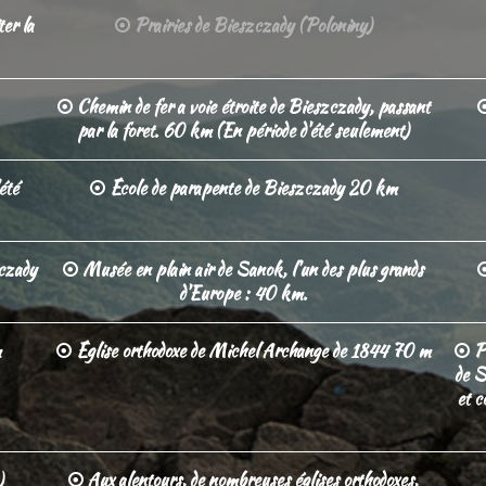
ter la
Prairies de Bieszczady (Poloniny)
Chemin de fer a voie étroite de Bieszczady, passant
par la foret. 60 km (En période d'été seulement)
été
École de parapente de Bieszczady 20 km
zczady
Musée en plain air de Sanok, l'un des plus grands
d'Europe : 40 km.
m
Église orthodoxe de Michel Archange de 1844 70 m
Pr
de S
et c
)
Aux alentours, de nombreuses églises orthodoxes,